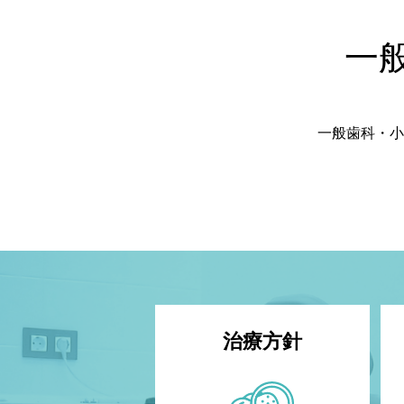
一
一般歯科・小
治療方針