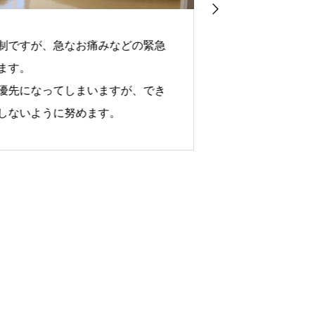
すが、急なお痛みなどの緊急
ようこそ、ヤ
。
当医院は平成3
になってしまいますが、でき
になり、私た
いように努めます。
す。