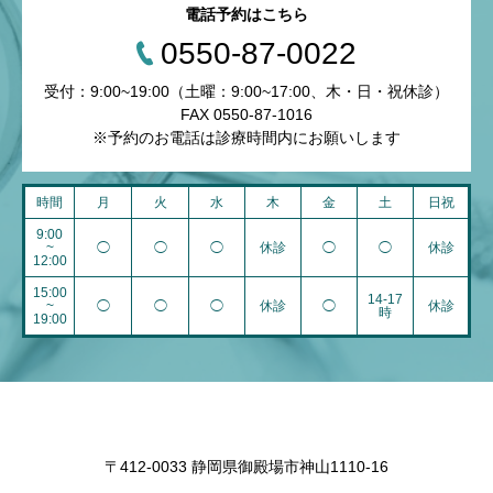
電話予約はこちら
0550-87-0022
受付：9:00~19:00（土曜：9:00~17:00、木・日・祝休診）
FAX 0550-87-1016
※予約のお電話は診療時間内にお願いします
時間
月
火
水
木
金
土
日祝
9:00
~
◯
◯
◯
休診
◯
◯
休診
12:00
15:00
14-17
~
◯
◯
◯
休診
◯
休診
時
19:00
〒412-0033 静岡県御殿場市神山1110-16